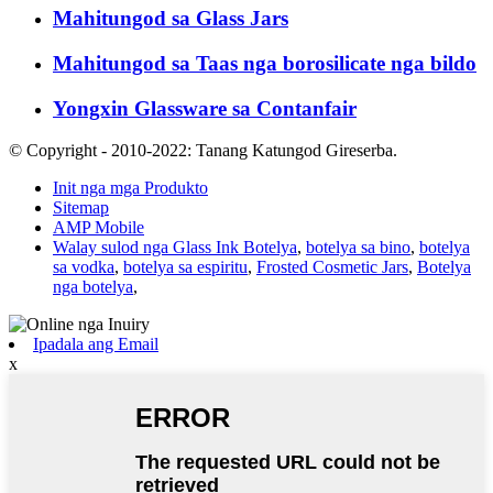
Mahitungod sa Glass Jars
Mahitungod sa Taas nga borosilicate nga bildo
Yongxin Glassware sa Contanfair
© Copyright - 2010-2022: Tanang Katungod Gireserba.
Init nga mga Produkto
Sitemap
AMP Mobile
Walay sulod nga Glass Ink Botelya
,
botelya sa bino
,
botelya
sa vodka
,
botelya sa espiritu
,
Frosted Cosmetic Jars
,
Botelya
nga botelya
,
Ipadala ang Email
x