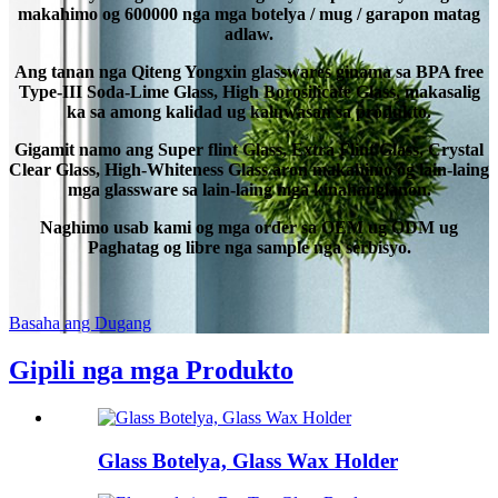
makahimo og 600000 nga mga botelya / mug / garapon matag
adlaw.
Ang tanan nga Qiteng Yongxin glasswares ginama sa BPA free
Type-III Soda-Lime Glass, High Borosilicate Glass, makasalig
ka sa among kalidad ug kaluwasan sa produkto.
Gigamit namo ang Super flint Glass, Extra Flint Glass, Crystal
Clear Glass, High-Whiteness Glass aron makahimo og lain-laing
mga glassware sa lain-laing mga kinahanglanon.
Naghimo usab kami og mga order sa OEM ug ODM ug
Paghatag og libre nga sample nga serbisyo.
Basaha ang Dugang
Gipili nga mga Produkto
Glass Botelya, Glass Wax Holder