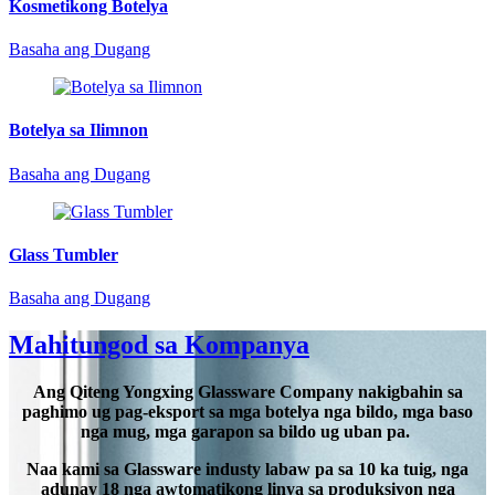
Kosmetikong Botelya
Basaha ang Dugang
Botelya sa Ilimnon
Basaha ang Dugang
Glass Tumbler
Basaha ang Dugang
Mahitungod sa Kompanya
Ang Qiteng Yongxing Glassware Company nakigbahin sa
paghimo ug pag-eksport sa mga botelya nga bildo, mga baso
nga mug, mga garapon sa bildo ug uban pa.
Naa kami sa Glassware industy labaw pa sa 10 ka tuig, nga
adunay 18 nga awtomatikong linya sa produksiyon nga