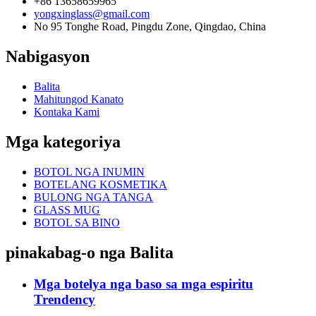
+86 13658659965
yongxinglass@gmail.com
No 95 Tonghe Road, Pingdu Zone, Qingdao, China
Nabigasyon
Balita
Mahitungod Kanato
Kontaka Kami
Mga kategoriya
BOTOL NGA INUMIN
BOTELANG KOSMETIKA
BULONG NGA TANGA
GLASS MUG
BOTOL SA BINO
pinakabag-o nga Balita
Mga botelya nga baso sa mga espiritu
Trendency